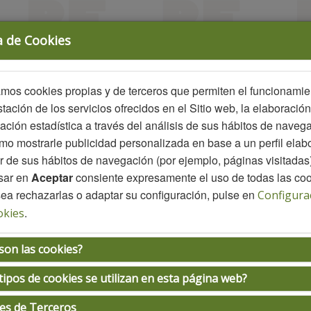
a de Cookies
amos cookies propias y de terceros que permiten el funcionamie
stación de los servicios ofrecidos en el Sitio web, la elaboració
ación estadística a través del análisis de sus hábitos de naveg
mo mostrarle publicidad personalizada en base a un perfil elab
ir de sus hábitos de navegación (por ejemplo, páginas visitadas)
lsar en
Aceptar
consiente expresamente el uso de todas las coo
ÁREA PERSONAL
INSCRIPCIONES
ea rechazarlas o adaptar su configuración, pulse en
Configura
.
okies
mación de inscripción
son las cookies?
tipos de cookies se utilizan en esta página web?
iva de inscripción
es de Terceros
ripciones se pueden realizar directamente desde la página web cumplimentan