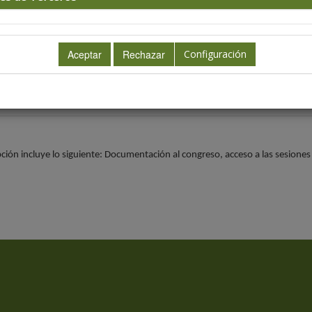
os de inscripción
Configuración
ripción general
ripción virtual
pción incluye lo siguiente: Documentación al congreso, acceso a las sesiones 